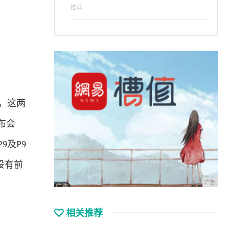
推荐
机，这两
布会
9及P9
设有前
广告
相关推荐