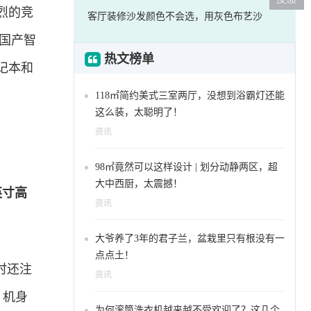
烈的竞
客厅装修沙发颜色不会选，用灰色布艺沙
国产智
热文榜单
记本和
118㎡简约美式三室两厅，没想到浴霸灯还能
这么装，太聪明了！
资讯
98㎡竟然可以这样设计 | 划分动静两区，超
大中西厨，太震撼！
3英寸高
资讯
大爷养了3年的君子兰，盆栽里只有根没有一
点点土！
时还注
资讯
，机身
为何滚筒洗衣机越来越不受欢迎了？这几个