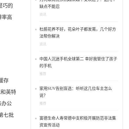
轻巧的
缺点不能忍
资讯
辨率高
杜鹃花养不好，花朵叶子都发蔫，几个好方
法帮你解决
资讯
中国人沉迷手机全球第二 幸好我管住了孩子
的手机
推荐
级缓存
家用SUV告别盲选：听听这几位车主怎么
系统和英特
说？
务办公
推荐
第七批
富德生命人寿常德中支积极开展防范非法集
资宣传活动