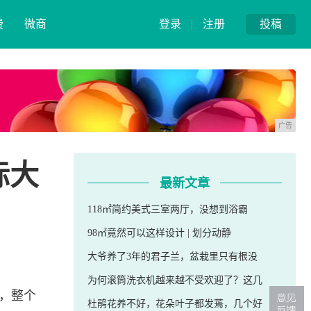
费
微商
登录
|
注册
投稿
广告
际大
最新文章
118㎡简约美式三室两厅，没想到浴霸
98㎡竟然可以这样设计 | 划分动静
大爷养了3年的君子兰，盆栽里只有根没
为何滚筒洗衣机越来越不受欢迎了？这几
，整个
杜鹃花养不好，花朵叶子都发蔫，几个好