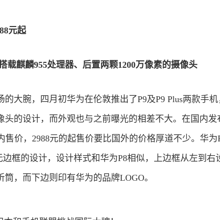
88元起
搭载麒麟955处理器、后置两颗1200万像素的摄像头
的大腕，四月初华为在伦敦推出了P9及P9 Plus两款手
像头的设计，而外观也与之前曝光的相差不大。在国内发
内售价，2988元的起售价要比国外的价格厚道不少。华为P
ID无边框的设计，设计样式和华为P8相似，上边框从左到右
听筒，而下边则印有华为的品牌LOGO。