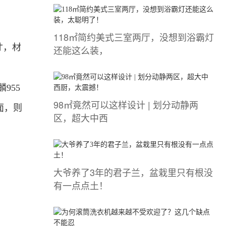
118㎡简约美式三室两厅，没想到浴霸灯
寸，材
还能这么装，
955
98㎡竟然可以这样设计 | 划分动静两
方面，则
区，超大中西
大爷养了3年的君子兰，盆栽里只有根没
有一点点土！