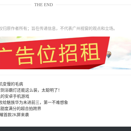
THE END
权归原作者所有；旨在传递信息，不代表广州视窗的观点和立场。
机变慢的毛病
想到浴霸灯还能这么装，太聪明了！
玩的安卓手机游戏
败给魅族华为未进前三，第一不难想象
清嘴甜度满分的超合拍跨界
耀首款2K屏来袭