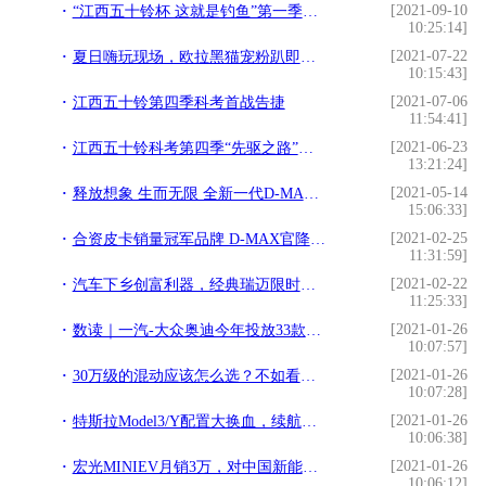
[2021-09-10
“江西五十铃杯 这就是钓鱼”第一季即将开启，邀您一起角逐金寨·黑坑篇总冠军
10:25:14]
[2021-07-22
夏日嗨玩现场，欧拉黑猫宠粉趴即将开启
10:15:43]
[2021-07-06
江西五十铃第四季科考首战告捷
11:54:41]
[2021-06-23
江西五十铃科考第四季“先驱之路”即将启程
13:21:24]
[2021-05-14
释放想象 生而无限 全新一代D-MAX 驭见向往的生活
15:06:33]
[2021-02-25
合资皮卡销量冠军品牌 D-MAX官降1万怎容错过
11:31:59]
[2021-02-22
汽车下乡创富利器，经典瑞迈限时钜惠8.48万元起
11:25:33]
[2021-01-26
数读｜一汽-大众奥迪今年投放33款新车，A8L霍希款独家亮相
10:07:57]
[2021-01-26
30万级的混动应该怎么选？不如看看这四款车，同级别中油耗无敌
10:07:28]
[2021-01-26
特斯拉Model3/Y配置大换血，续航里程或将大幅提高！
10:06:38]
[2021-01-26
宏光MINIEV月销3万，对中国新能源市场是不是一件好事？
10:06:12]