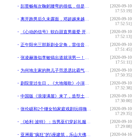
[2020-09-10
彭昱畅每次鞠躬腰弯的很低，但是他的骨头很硬，很有脊梁的人
17:53:19]
[2020-09-10
离开跑男后久未露面，邓超越来越像孙俪，夫妻相真不是说说的
17:52:51]
[2020-09-10
《心动的信号》软白甜直男最爱 开朗大方无法激起保护欲
17:52:13]
[2020-09-10
正午阳光三部新剧全定角，雷佳音搭档文艺女神，白宇毛晓彤再合作
17:51:45]
[2020-09-10
张凌赫激似李敏镐出道就演男一！起底188cm学霸校草
17:51:11]
[2020-09-10
为何地主家的憨儿子范丞丞比霸气女王范冰冰更讨喜
17:50:35]
[2020-09-10
剧院里过生日，《大地颂歌》小演员刘梓涵梦想当一名设计师
17:32:38]
[2020-09-10
中国版《浪漫满屋》来了，造型土味且槽点密集，反被韩版泰版吊打
17:30:00]
[2020-09-10
张伦硕和2个继女拍家庭戏剧玩得嗨，爸爸性感有型女儿们有明星范
17:29:35]
[2020-09-10
《哈利·波特》：当男巫们穿起礼服时，秒变魔法界的“白马王子”
17:29:08]
[2020-04-16
亚洲最“疯狂”的5座建筑，乐山大佛上榜，看到泰国的：神奇。