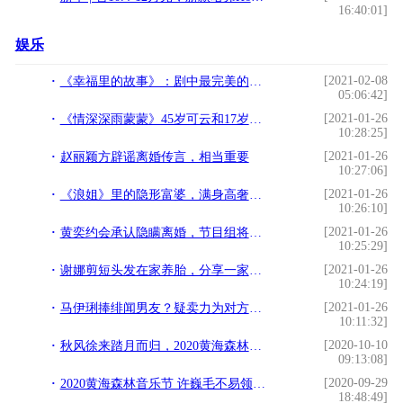
16:40:01]
娱乐
[2021-02-08
《幸福里的故事》：剧中最完美的男人，非他莫属
05:06:42]
[2021-01-26
《情深深雨蒙蒙》45岁可云和17岁女儿同框，不似母女更似姐妹
10:28:25]
[2021-01-26
赵丽颖方辟谣离婚传言，相当重要
10:27:06]
[2021-01-26
《浪姐》里的隐形富婆，满身高奢镶钻珠宝，身价比整个公司还高？
10:26:10]
[2021-01-26
黄奕约会承认隐瞒离婚，节目组将取消相关内容.
10:25:29]
[2021-01-26
谢娜剪短头发在家养胎，分享一家四口日常，两个女儿太活泼了
10:24:19]
[2021-01-26
马伊琍捧绯闻男友？疑卖力为对方造势，男方小18岁长相还不般配
10:11:32]
[2020-10-10
秋风徐来踏月而归，2020黄海森林音乐节圆满落幕
09:13:08]
[2020-09-29
2020黄海森林音乐节 许巍毛不易领衔豪华乐队阵容
18:48:49]