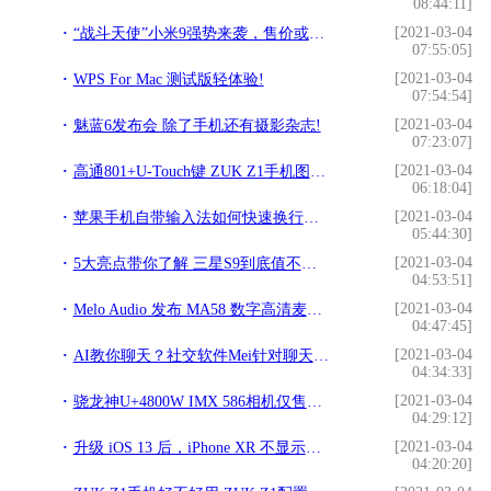
08:44:11]
[2021-03-04
“战斗天使”小米9强势来袭，售价或超4000？!
07:55:05]
[2021-03-04
WPS For Mac 测试版轻体验!
07:54:54]
[2021-03-04
魅蓝6发布会 除了手机还有摄影杂志!
07:23:07]
[2021-03-04
高通801+U-Touch键 ZUK Z1手机图赏!
06:18:04]
[2021-03-04
苹果手机自带输入法如何快速换行？99%的人可能不知道!
05:44:30]
[2021-03-04
5大亮点带你了解 三星S9到底值不值得买？!
04:53:51]
[2021-03-04
Melo Audio 发布 MA58 数字高清麦克风!
04:47:45]
[2021-03-04
AI教你聊天？社交软件Mei针对聊天内容进行大数据分析!
04:34:33]
[2021-03-04
骁龙神U+4800W IMX 586相机仅售千元？这绝对是千元最香的手机!
04:29:12]
[2021-03-04
升级 iOS 13 后，iPhone XR 不显示卸载应用图标怎么办？!
04:20:20]