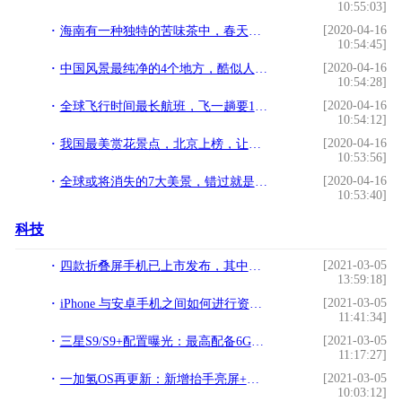
10:55:03]
[2020-04-16
海南有一种独特的苦味茶中，春天开始就有新茶，过去人们用来治病
10:54:45]
[2020-04-16
中国风景最纯净的4个地方，酷似人间仙境，让人流连忘返
10:54:28]
[2020-04-16
全球飞行时间最长航班，飞一趟要19个小时，网友：完全就是享受
10:54:12]
[2020-04-16
我国最美赏花景点，北京上榜，让人流连忘返
10:53:56]
[2020-04-16
全球或将消失的7大美景，错过就是永远！后会就是无期！
10:53:40]
科技
[2021-03-05
四款折叠屏手机已上市发布，其中就有三款国产，网友：厉害了!
13:59:18]
[2021-03-05
iPhone 与安卓手机之间如何进行资料迁移!
11:41:34]
[2021-03-05
三星S9/S9+配置曝光：最高配备6GB内存!
11:17:27]
[2021-03-05
一加氢OS再更新：新增抬手亮屏+全新字体！!
10:03:12]