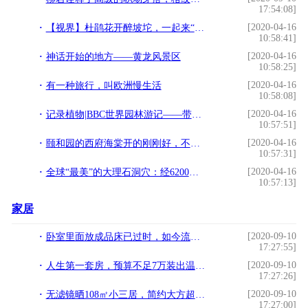
17:54:08]
[2020-04-16
【视界】杜鹃花开醉坡坨，一起来“云赏”这抹映山红
10:58:41]
[2020-04-16
神话开始的地方——黄龙风景区
10:58:25]
[2020-04-16
有一种旅行，叫欧洲慢生活
10:58:08]
[2020-04-16
记录植物|BBC世界园林游记——带上园艺之眼，跟着萌叔周游世界！
10:57:51]
[2020-04-16
颐和园的西府海棠开的刚刚好，不同于“海棠花溪”噢！
10:57:31]
[2020-04-16
全球“最美”的大理石洞穴：经6200年冰川洗礼，蓝的令人着迷
10:57:13]
家居
[2020-09-10
卧室里面放成品床已过时，如今流行这样装，看完立马想回家换了
17:27:55]
[2020-09-10
人生第一套房，预算不足7万装出温暖之家
17:27:26]
[2020-09-10
无滤镜晒108㎡小三居，简约大方超温馨，这才是新家该有的样子
17:27:00]