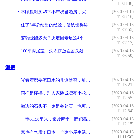
11:08:36]
[2020-04-16
不顾反对买45平小产权当婚房，买一层送一层，11万装完被赞爆
11:08:16]
[2020-04-16
住了3年总结出的经验，借钱也得添置的20件“神器”，幸福感爆棚
11:07:55]
[2020-04-16
瓷砖缝留多大？决定因素是这4个，可不能随便留
11:07:17]
[2020-04-16
106平两居室，洗衣房放在玄关处，原木色+白色的搭配，温馨又时尚
11:06:59]
消费
[2020-04-16
光看着都要流口水的几道硬菜，鲜香味美还特别下饭。
11:13:21]
[2020-04-16
同样是楼梯，别人家装成漂亮小花园还带鱼池，你家只知道用来储物
11:12:55]
[2020-04-16
海边的石头不一定是鹅卵石，也可能是石材海景顶层别墅
11:12:34]
[2020-04-16
一室61.58平米，爆改两室，面积虽小，五脏俱全还带衣帽间
11:12:15]
[2020-04-16
家也有气质！日本一户建小屋生活，一餐一饭都是诗和远方的田野！
11:11:56]