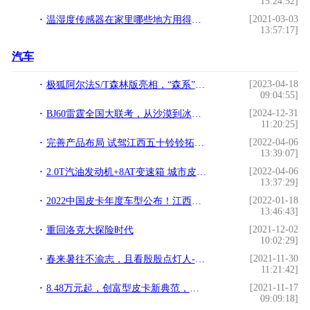
15:24:52]
[2021-03-03
温湿度传感器在家里哪些地方用得上？!
13:57:17]
汽车
[2023-04-18
极狐阿尔法S/T森林版亮相，“森系”座驾为你守护美好生活
09:04:55]
[2024-12-31
BJ60雷霆全国大联考，从沙漠到冰雪“猛”战极限！
11:20:25]
[2022-04-06
完善产品布局 试驾江西五十铃铃拓汽油版
13:39:07]
[2022-04-06
2.0T汽油发动机+8AT变速箱 城市皮卡还得看铃拓
13:37:29]
[2022-01-18
2022中国皮卡年度车型公布！江西五十铃包揽三大奖项
13:46:43]
[2021-12-02
重回洛克大探险时代
10:02:29]
[2021-11-30
春来暑往不渝志，且看殷殷点灯人--江西五十铃2021“点亮计划”完美收官！
11:21:42]
[2021-11-17
8.48万元起，创富型皮卡新典范，江西五十铃2022款经典瑞迈上市
09:09:18]