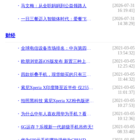
[2026-07-31
马文梅：从全职妈妈到公益领路人
16:19:41]
[2026-07-31
一日三餐迈入智能体时代：爱餐“E食无忧”正加速孵化
14:38:29]
财经
[2021-03-05
全球电信设备市场排名：中兴第四，诺基亚第二，华为排第几？!
13:54:32]
[2021-03-05
欧朋浏览器iOS版发布 新置三种上网模式!
12:25:42]
[2021-03-05
四款折叠手机，现货能买的只有三星，华为最快推新款？!
11:44:32]
[2021-03-05
索尼Xperia X印度降至近半价 仅2558元!
11:01:37]
[2021-03-05
拍照黑科技 索尼Xperia XZ粉色版评测!
10:27:53]
[2021-03-05
为什么中年人喜欢用华为手机？看看这5个小细节，你就明白了!
10:12:36]
[2021-03-05
6G运存？乐视新一代超级手机吊炸天!
08:33:40]
[2021-03-05