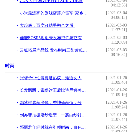
[2021-03-04
ZUK Z1手机好不好用 ZUK Z1配置价格介绍!
04:12:58]
[2021-03-04
小米最漂亮的旗舰店落户雷军“家乡”武汉，700品类打破记录！!
04:06:13]
[2021-03-03
大起底：百度91助手融合之后!
11:37:21]
[2021-03-03
佳能EOSR5迟迟未发布或许与它有关，不得不佩服佳能营销很厉害!
11:26:09]
[2021-03-03
云狐拓展产品线 发布时尚三防紫狐手机!
08:16:54]
时尚
[2021-01-26
张馨予中性装扮遭热议，难道女人就应该长发飘飘吗？
11:09:48]
[2021-01-26
长发飘飘，素缇达王后比诗尼娜美，拉玛十世的华裔丈母娘更漂亮
11:09:19]
[2021-01-26
邓紫棋素颜出镜，秀神仙颜值，分享洗脸秘诀效果好
11:08:24]
[2021-01-26
刘亦菲拍摄婚纱造型，一袭白纱衬得优雅高级，不愧是“仙女姐姐”
11:07:44]
[2021-01-26
邓丽君年轻时就在引领时尚，白色大衣+丝袜美得脱俗，照穿不过时
11:07:02]