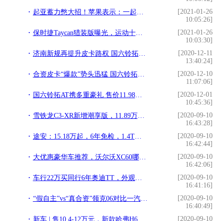
[2021-01-26
起亚蓄力憋大招！苹果表示：一起打造Apple Car吧
10:05:26]
[2021-01-26
保时捷Taycan猎装版曝光，运动十足，或年内上市
10:03:30]
[2020-12-11
济南新规再提升皮卡路权 国六铃拓AT再掀合资皮卡热
13:40:24]
[2020-12-10
合资皮卡“爆款”势头迅猛 国六铃拓AT全国热卖中
11:07:06]
[2020-12-01
国六铃拓AT携多重豪礼 售价11.98万元起陪你悦享人生
10:45:36]
[2020-09-10
雪铁龙C3-XR新增潮享版，11.89万元很个性，底盘质感好过本田XR-V
16:43:28]
[2020-09-10
途安：15.18万起，6年免检，1.4T油耗6L，省事又省油
16:42:44]
[2020-09-10
大优惠豪华车推荐，沃尔沃XC60哪个配置最值得买？首选次顶配
16:42:06]
[2020-09-10
车行22万买同行6年奥迪TT，外观让人心碎内饰看了浮想联翩？
16:41:16]
[2020-09-10
“假自主”vs“真合资”领克06对比一汽-大众探影
16:40:49]
[2020-09-10
新车 | 售10.4-12万元，新款哈弗H6运动版智联型上市