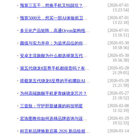
[2026-07-01
预算三五千，想换手机又怕踩坑？看完这篇就不用纠结了
13:23:54]
[2026-07-01
预算5000元，想买一部AI体验前卫的旗舰手机，有的选吗？
13:22:18]
[2026-07-01
多元化产品矩阵，高通Oryon架构抵御波动的战略基石
13:16:51]
[2026-05-30
颜值与实力并存：为追求品位的你推荐两款美学性能旗舰
10:58:56]
[2026-05-30
安卓主流旗舰为什么都选择第五代骁龙8至尊版芯片？
10:56:38]
[2026-05-28
第五代骁龙8至尊手机都很贵吗？有没有便宜又好用的机型？
21:29:05]
[2026-05-28
搭载第五代骁龙8至尊的手机哪款AI体验最好？
21:21:59]
[2026-05-27
为何高端旗舰手机更青睐骁龙芯片？
21:18:52]
[2026-02-08
三壹肽：守护肝脏健康的科技明星
11:52:19]
[2026-01-29
宏洛图教你如何选择品牌咨询与设计伙伴？理性视角下的专业参考
19:52:33]
[2026-01-14
科言析品牌焕新启幕 2026 新品绘就精准护肤新篇