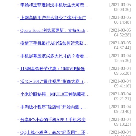
[2021-03-05
李嫣和王菲逛街没手机玩生无可恋，李亚鹏和她逛街把她拍成公主!
08:08:36]
[2021-03-05
上网高阶用户怎么能少了这3个无广告、安全免费的浏览器呢!
06:14:48]
[2021-03-05
Opera Touch浏览器更新，支持Android 10暗黑模式!
04:52:28]
[2021-03-05
疫情下手机银行APP该如何运营获客和活客？!
04:37:44]
[2021-03-04
手机屏幕应该买多大尺寸的？看看大家的选择!
15:55:36]
[2021-03-04
115网盘铁粉节优惠：10年VIP超低价秒杀!
09:55:38]
[2021-03-04
沃4G+ 2017“最佳视界”影像大赛（主题：年轻就要有型有摄）网络票选揭晓!
09:41:16]
[2021-03-04
小米护眼秘籍，MIUI10三种隐藏夜间模式，全局黑底白字显示!
09:21:21]
[2021-03-04
手淘版小程序“轻店铺”开始内测，它能后来居上吗？!
09:20:40]
[2021-03-04
分享6个小众的手机APP！手机秒变黑科技！不管什么手机都很需要！!
09:13:23]
[2021-03-04
QQ上线小程序，命名“轻应用”，还能与微信小程序兼容!