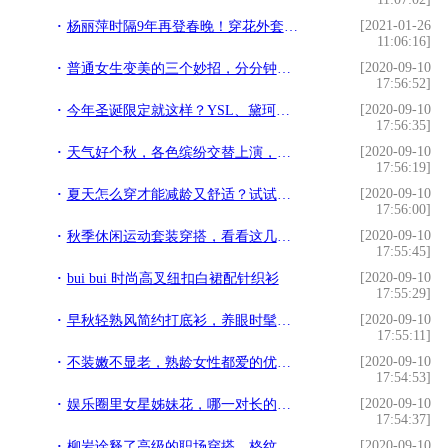
[2021-01-26
杨丽萍时隔9年再登春晚！穿花外套气质脱俗，62岁身材苗条似少女
11:06:16]
[2020-09-10
普通女生变美的三个妙招，分分钟让你摆脱“路人感”，一点都不难
17:56:52]
[2020-09-10
今年圣诞限定就这样？YSL、黛珂真的丑爆了...
17:56:35]
[2020-09-10
天气好个秋，各色缤纷交替上演，拼色套装裙让你有颜值，又有个性
17:56:19]
[2020-09-10
夏天怎么穿才能减龄又舒适？试试这几种搭配，清爽简约自然
17:56:00]
[2020-09-10
秋季休闲运动套装穿搭，看看这几款，甜酷帅气时髦，让你时尚出行
17:55:45]
[2020-09-10
bui bui 时尚高叉纽扣白裙配针织衫
17:55:29]
[2020-09-10
早秋轻熟风简约打底衫，养眼时髦又通勤，国庆聚会穿特美
17:55:11]
[2020-09-10
不装嫩不显老，熟龄女性都爱的优雅轻熟风，照着穿get同款美
17:54:53]
[2020-09-10
娱乐圈里女星姊妹花，哪一对长的最好看，来一起康康女星们的姐妹
17:54:37]
[2020-09-10
柳岩诠释了高级的职场穿搭，格纹衬衫配条纹西装，时髦与气场并存