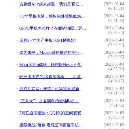
[2021-03-04
当超级APP越来越重，我们是否低估了轻量应用？!
06:15:21]
[2021-03-04
7.9寸平板电脑，魅族的外观酷似魅蓝手机!
05:41:08]
[2021-03-04
OPPO手机怎么样？在颜值拍照上更注重用户体验!
05:33:50]
[2021-03-04
四月9.7寸国产平板TOP1是哪款!
05:33:32]
[2021-03-04
华为朱平：Mate30系列是跨届的一代，渠道结构比渠道数量更重要!
05:09:07]
[2021-03-04
Moto X Pro体验：联想版Nexus 6,优秀的大屏机!
04:35:03]
[2021-03-04
轻应用用户的4K真实体验——明基 TK800M 投影仪使用报告!
04:34:17]
[2021-03-04
拥抱互联网+ 开拓手机渠道发展新业态!
04:21:37]
[2021-03-04
“三九天”，是夏病冬治最佳时机，错过了还要再等一年!
04:11:42]
[2021-03-03
7月联通沃指数：QQ和QQ空间双双出局!
15:43:48]
[2021-03-03
极限挑战2落幕 看综艺问百度手机助手!