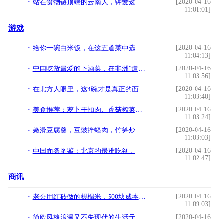
[2020-04-16
站在食物链顶端的云南人，钟爱这种特有水果，简单易做样式繁多
11:01:01]
游戏
[2020-04-16
给你一碗白米饭，在这五道菜中选一道，你会选哪做一道呢？
11:04:13]
[2020-04-16
中国吃货最爱的下酒菜，在非洲“遭嫌弃”，白菜价都没人买
11:03:56]
[2020-04-16
在北方人眼里，这4碗才是真正的面，其他的都只配做方便面
11:03:40]
[2020-04-16
美食推荐：萝卜干扣肉、香菇榨菜蒸排骨、香辣炒蟹制作方法
11:03:24]
[2020-04-16
嫩滑豆腐羹，豆豉拌蛏肉，竹笋炒腊肉，菱角鸡子焖青头鸭
11:03:03]
[2020-04-16
中国面条图鉴：北京的最难吃到，重庆的毫无章法，兰州的遍地假货
11:02:47]
商讯
[2020-04-16
老公用红砖做的榻榻米，500块成本做出2万块效果，朋友都说有创意
11:09:03]
[2020-04-16
简欧风格浪漫又不失现代的生活元素，很受现在人的喜爱