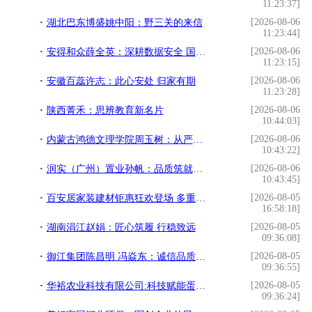
11:23:37]
[2026-08-06
湖北巴东博盛姚中阳：野三关的来信
11:23:44]
[2026-08-06
安得和众薛全英：深耕数据安全 国产技术扬帆出海
11:23:15]
[2026-08-06
安徽百蕊许志：此心安处 归家有期
11:23:28]
[2026-08-06
陕西菁禾：思辨教育新名片
10:44:03]
[2026-08-06
内蒙古鸿德文理学院周玉树：从严治校 特色办学
10:43:22]
[2026-08-06
润实（广州）置业孙帆：品质筑就人居标杆
10:43:45]
[2026-08-05
百安居家装建材钜惠狂欢登场 多重福利助力消费者轻松焕新家
16:58:18]
[2026-08-05
湖南涓江赵娟：匠心筑履 行稳致远
09:36:08]
[2026-08-05
御江集团陈昌明 冯焱东：诚信品质启新程
09:36:55]
[2026-08-05
华裕农业科技有限公司:科技赋能蛋鸡产业
09:36:24]