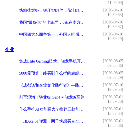
11:00:09]
[2020-04-16
烤箱盐焗虾，银牙炒肉丝，茄汁肉丸盖浇饭这几道家常菜的做法
10:59:53]
[2020-04-16
我国“最好吃”的七碗面，3碗在南方，3碗在北方，网友：另一碗呢
10:59:37]
[2020-04-16
中国四大名面争第一，外国人吃后却说还有意大利面，网友表示不服
10:59:20]
企业
[2026-08-05
集成Elite Gaming技术，骁龙手机开启手机玩游戏新纪元
09:23:36]
[2026-08-05
5000元预算，能买到什么样的旗舰手机？
09:37:29]
[2026-07-10
《成都诺和企业文化践行者》—践行文化，榜样力量
19:29:53]
[2026-07-01
别再混淆！骁龙8s Gen4 ≠ 骁龙8s至尊
13:29:20]
[2026-07-01
什么手机AI功能强大？推荐三款能力出色的AI旗舰
13:27:33]
[2026-07-01
一加Ace 6T评测：两千块想买台全能手机？这回真不用纠结了
13:25:36]