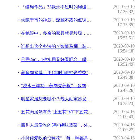
[2020-09-10
「编绳作品」33款永不过时的绳编抱枕，个个堪称经典
17:26:32]
[2020-09-10
大隐于市的禅意，深藏不露的低调——现代简约别墅
17:25:35]
[2020-09-10
在她眼中，多余的家具就是垃圾，扔了不要，40㎡看着冷冷清清的
16:55:51]
[2020-09-10
谁想出这个办法的？智能马桶上装防水套，卫生间时刻保持干净清爽
16:54:18]
[2020-09-10
只需2㎡，4种实用又好看吧台，瞬间提升你家格调10个档次
16:52:49]
[2020-09-10
养多肉盆栽：用1年时间把“光秃秃”花盆养爆盆，分享3个心得
16:49:38]
[2020-09-10
“浇水三年功，养肉先养根”，多肉买回家，学会养根，在养状态
16:47:26]
[2020-09-10
明星家居想要哪个？魏大勋家沙发还是关晓彤的冰箱
16:33:23]
[2020-04-16
五花肉居然有为“上五花”和“下五花”？以前都买错了啊
11:00:43]
[2020-04-16
四川人最爱吃的5种“绝味蔬菜”，外地网友表示：没吃过或难吃
11:00:27]
[2020-04-16
小时候爱吃的“3种花”，每一种都是美味，你吃过哪种？