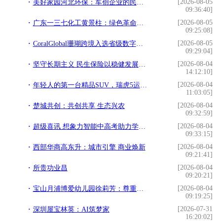
[2026-08-05
美好家园河北环保：军创企业的民生担当
09:36:40]
[2026-08-05
广东一三七化工黄景柱：绿色革命的践行者
09:25:08]
[2026-08-05
CoralGlobal珊瑚跨境入选省级数字贸易高质量发展重点项目
09:29:04]
[2026-08-04
坚守长期主义 民生保险以稳健发展践行保险为民初心
14:12:10]
[2026-08-04
年轻人的第一台精品SUV，瑞虎5运动版为何值得入手？
11:03:05]
[2026-08-04
楚城共创：共创共享 生态兴农
09:32:59]
[2026-08-04
超级喜讯 想象力智能中高考助力学子圆梦清华
09:33:15]
[2026-08-04
西部华商高东升：城市引擎 商业焕新
09:21:41]
[2026-08-04
所贵功业昌
09:20:21]
[2026-08-04
宝山月浦博爱幼儿园徐莉芳：尊重成长 以境养心
09:19:25]
[2026-07-31
深圳屋宝林英：AI筑梦家
16:20:02]