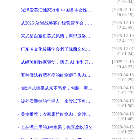
21:36:34]
[2026-01-12
光泽爱美汇独家冠名 中国首本女性财富杂志《中国榜样女性》3月18日全球首发
16:06:19]
[2025-12-19
从2026 Aifol战略客户经营智享会，看埃飞灵的战略突围与代际传承
12:44:55]
[2025-12-19
宋式留白邂逅美式风情，席玛卫浴在克拉玛依写就家的温情
12:42:17]
[2025-12-07
广东省文化传播学会老子陇西文化研究专业委员会首届理事会议圆满召开
21:01:24]
[2025-11-10
从经验到数据驱动，药兜 AI 专利开启医药供应链主动预判新时代
19:48:23]
[2020-04-16
五种做法有肥有瘦的红烧狮子头肉红润油亮令人无法抵挡的顶级美味
11:02:29]
[2020-04-16
4款老式糖果从来不愁卖，包装一看就亲切，国人怎么吃都不腻
11:02:13]
[2020-04-16
被外卖毁掉的年轻人，来尝试下鱼香滑肉吧，疫情宅在家做饭也挺好
11:01:56]
[2020-04-16
美食推荐：农家腐竹红烧肉，金沙虾仁，虾仁丸子汤面，凉拌龙须菜
11:01:40]
[2020-04-16
长在泥土里的3种水果，你喜欢吃吗？
11:01:22]