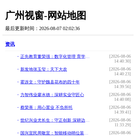
广州视窗-网站地图
最后更新时间：2026-08-07 02:02:36
资讯
[2026-08-06
正先教育董荣强：数字化管理 育学子成长
14:40:30]
[2026-08-06
新发地张玉玺：天下大农
14:40:23]
[2026-08-06
霍连文：守护魏县花布的四十年
14:39:56]
[2026-08-06
力智伟业廖水德：深耕实业守匠心
14:40:08]
[2026-08-06
蔡荣熹：用心置业 不负所托
14:39:41]
[2026-08-06
世纪兴业尤长生：守正创新 深耕边疆启新程
11:33:29]
[2026-08-06
国兴宜民周敬宜：智能移动哨位装备 为基层应急履职赋能防患未然