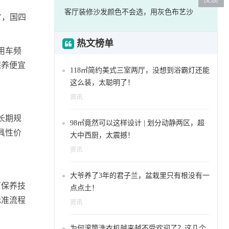
客厅装修沙发颜色不会选，用灰色布艺沙
V，国四
热文榜单
用车频
保养便宜
118㎡简约美式三室两厅，没想到浴霸灯还能
这么装，太聪明了！
资讯
长期规
98㎡竟然可以这样设计 | 划分动静两区，超
具性价
大中西厨，太震撼！
资讯
大爷养了3年的君子兰，盆栽里只有根没有一
厂保养技
点点土！
标准流程
资讯
为何滚筒洗衣机越来越不受欢迎了？这几个