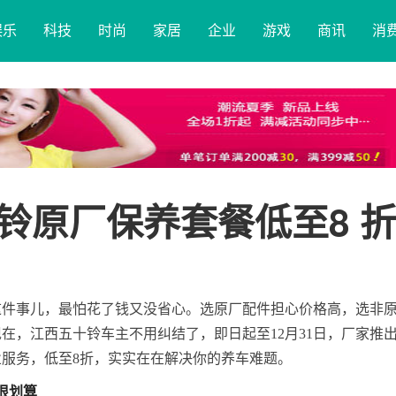
娱乐
科技
时尚
家居
企业
游戏
商讯
消
铃原厂保养套餐低至8 
这件事儿，最怕花了钱又没省心。选原厂配件担心价格高，选非
在，江西五十铃车主不用纠结了，即日起至12月31日，厂家推
服务，低至8折，实实在在解决你的养车难题。
很
划算