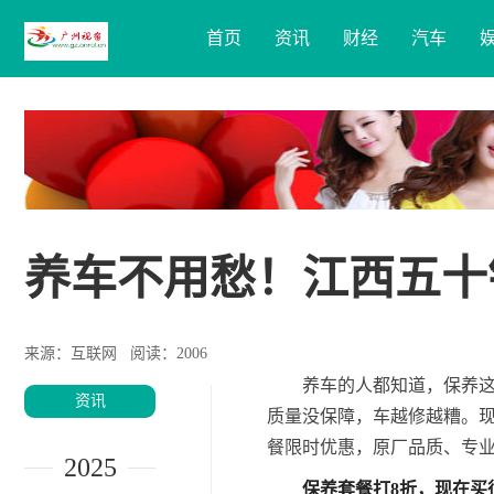
首页
资讯
财经
汽车
养车不用愁！江西五十
来源：互联网
阅读：2006
养车的人都知道，保养
资讯
质量没保障，车越修越糟。现
餐限时优惠，原厂品质、专业
2025
保养
套餐打
8
折，现在买