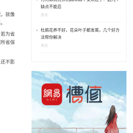
缺点不能忍
配，就像
资讯
烦。
杜鹃花养不好，花朵叶子都发蔫，几个好方
。若为省
法帮你解决
超所省保
资讯
。
，还不影