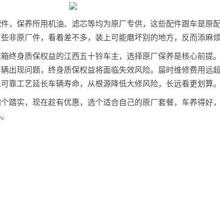
配件，保养所用机油、滤芯等均为原厂专供，这些配件跟车是原
有些非原厂件，看着差不多，装上可能磨坏别的地方，反而添麻
速箱终身质保权益的江西五十铃车主，选择原厂保养是核心前提
车辆出现问题，终身质保权益将面临失效风险。届时维修费用远
以可靠工艺延长车辆寿命，从根源降低大修风险，长远看更划算
图个踏实，现在趁有优惠，选个适合自己的原厂套餐，车养得好
心。