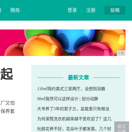
费
微商
登录
|
注册
投稿
广告
折起
最新文章
118㎡简约美式三室两厅，没想到浴霸
98㎡竟然可以这样设计 | 划分动静
原厂又怕
大爷养了3年的君子兰，盆栽里只有根没
出保养套
为何滚筒洗衣机越来越不受欢迎了？这几
杜鹃花养不好，花朵叶子都发蔫，几个好