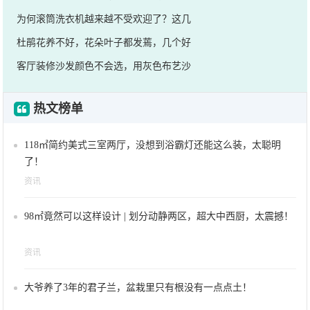
为何滚筒洗衣机越来越不受欢迎了？这几
杜鹃花养不好，花朵叶子都发蔫，几个好
客厅装修沙发颜色不会选，用灰色布艺沙
热文榜单
118㎡简约美式三室两厅，没想到浴霸灯还能这么装，太聪明
了！
资讯
98㎡竟然可以这样设计 | 划分动静两区，超大中西厨，太震撼！
资讯
大爷养了3年的君子兰，盆栽里只有根没有一点点土！