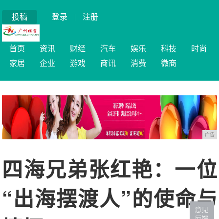
投稿
登录
|
注册
首页
资讯
财经
汽车
娱乐
科技
时尚
家居
企业
游戏
商讯
消费
微商
广告
四海兄弟张红艳：一位
“出海摆渡人”的使命与