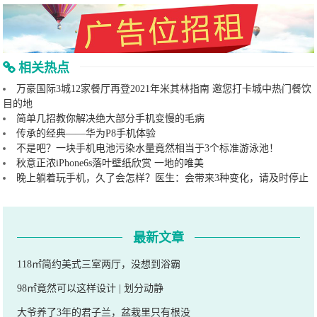
相关热点
万豪国际3城12家餐厅再登2021年米其林指南 邀您打卡城中热门餐饮
目的地
简单几招教你解决绝大部分手机变慢的毛病
传承的经典——华为P8手机体验
不是吧？一块手机电池污染水量竟然相当于3个标准游泳池！
秋意正浓iPhone6s落叶壁纸欣赏 一地的唯美
晚上躺着玩手机，久了会怎样？医生：会带来3种变化，请及时停止
最新文章
118㎡简约美式三室两厅，没想到浴霸
98㎡竟然可以这样设计 | 划分动静
大爷养了3年的君子兰，盆栽里只有根没