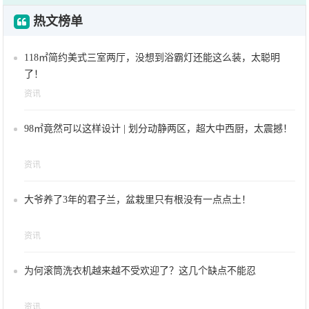
热文榜单
118㎡简约美式三室两厅，没想到浴霸灯还能这么装，太聪明
了！
资讯
98㎡竟然可以这样设计 | 划分动静两区，超大中西厨，太震撼！
资讯
大爷养了3年的君子兰，盆栽里只有根没有一点点土！
资讯
为何滚筒洗衣机越来越不受欢迎了？这几个缺点不能忍
资讯