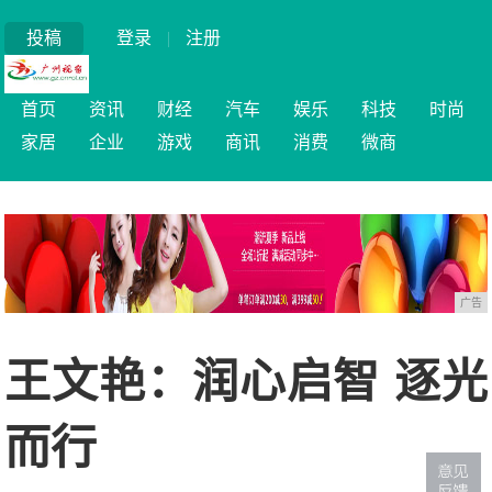
投稿
登录
|
注册
首页
资讯
财经
汽车
娱乐
科技
时尚
家居
企业
游戏
商讯
消费
微商
广告
王文艳：润心启智 逐光
而行