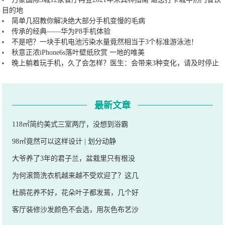
目的地
简单几招教你解决绝大部分手机变慢的毛病
传承的经典——华为P8手机体验
不是吧？一块手机电池污染水量竟然相当于3个标准游泳池！
秋意正浓iPhone6s落叶壁纸欣赏 一地的唯美
晚上躺着玩手机，久了会怎样？医生：会带来3种变化，请及时停止
最新文章
118㎡简约美式三室两厅，没想到浴霸
98㎡竟然可以这样设计 | 划分动静
大爷养了3年的君子兰，盆栽里只有根没
为何滚筒洗衣机越来越不受欢迎了？这几
杜鹃花养不好，花朵叶子都发蔫，几个好
客厅装修沙发颜色不会选，用灰色布艺沙