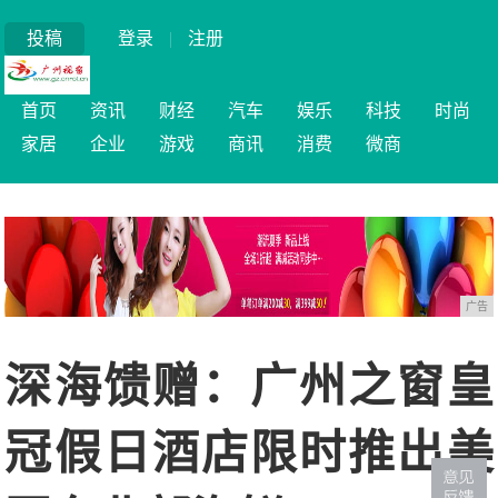
投稿
登录
|
注册
首页
资讯
财经
汽车
娱乐
科技
时尚
家居
企业
游戏
商讯
消费
微商
广告
深海馈赠：广州之窗皇
冠假日酒店限时推出美