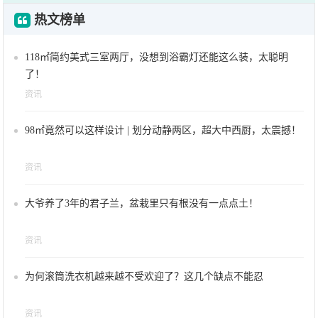
热文榜单
118㎡简约美式三室两厅，没想到浴霸灯还能这么装，太聪明
了！
资讯
98㎡竟然可以这样设计 | 划分动静两区，超大中西厨，太震撼！
资讯
大爷养了3年的君子兰，盆栽里只有根没有一点点土！
资讯
为何滚筒洗衣机越来越不受欢迎了？这几个缺点不能忍
资讯