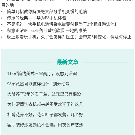
目的地
简单几招教你解决绝大部分手机变慢的毛病
传承的经典——华为P8手机体验
不是吧？一块手机电池污染水量竟然相当于3个标准游泳池！
秋意正浓iPhone6s落叶壁纸欣赏 一地的唯美
晚上躺着玩手机，久了会怎样？医生：会带来3种变化，请及时停止
最新文章
118㎡简约美式三室两厅，没想到浴霸
98㎡竟然可以这样设计 | 划分动静
大爷养了3年的君子兰，盆栽里只有根没
为何滚筒洗衣机越来越不受欢迎了？这几
杜鹃花养不好，花朵叶子都发蔫，几个好
客厅装修沙发颜色不会选，用灰色布艺沙