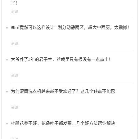
了！
资讯
98㎡竟然可以这样设计 | 划分动静两区，超大中西厨，太震撼！
资讯
大爷养了3年的君子兰，盆栽里只有根没有一点点土！
资讯
为何滚筒洗衣机越来越不受欢迎了？这几个缺点不能忍
资讯
杜鹃花养不好，花朵叶子都发蔫，几个好方法帮你解决