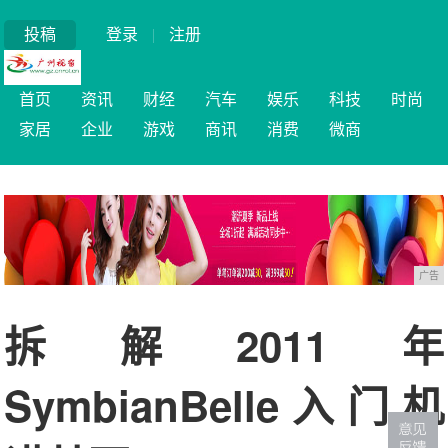
投稿
登录
|
注册
首页
资讯
财经
汽车
娱乐
科技
时尚
家居
企业
游戏
商讯
消费
微商
广告
拆解2011年
SymbianBelle入门机