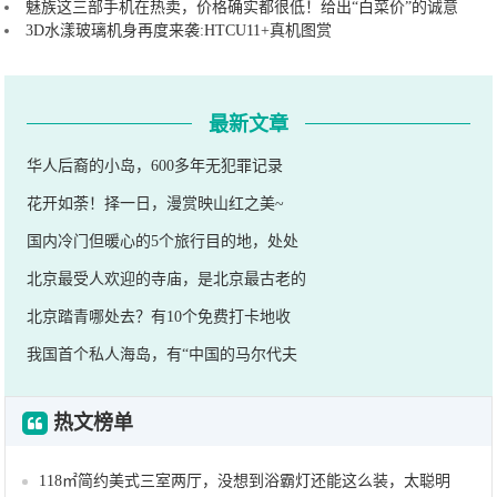
魅族这三部手机在热卖，价格确实都很低！给出“白菜价”的诚意
3D水漾玻璃机身再度来袭:HTCU11+真机图赏
最新文章
华人后裔的小岛，600多年无犯罪记录
花开如荼！择一日，漫赏映山红之美~
国内冷门但暖心的5个旅行目的地，处处
北京最受人欢迎的寺庙，是北京最古老的
北京踏青哪处去？有10个免费打卡地收
我国首个私人海岛，有“中国的马尔代夫
热文榜单
118㎡简约美式三室两厅，没想到浴霸灯还能这么装，太聪明