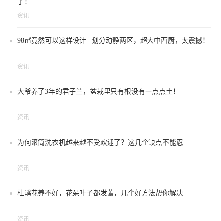
了！
资讯
98㎡竟然可以这样设计 | 划分动静两区，超大中西厨，太震撼！
资讯
大爷养了3年的君子兰，盆栽里只有根没有一点点土！
资讯
为何滚筒洗衣机越来越不受欢迎了？这几个缺点不能忍
资讯
杜鹃花养不好，花朵叶子都发蔫，几个好方法帮你解决
资讯