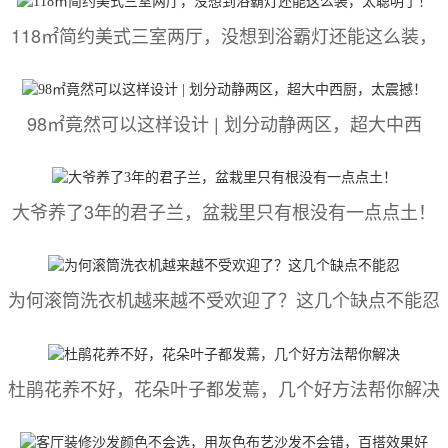
118㎡简约美式三室两厅，没想到浴霸灯还能这么装，
98㎡竟然可以这样设计 | 划分动静两区，超大中西
大爷养了3年的君子兰，盆栽里只有根没有一点点土！
为何滚筒洗衣机越来越不受欢迎了？这几个缺点不能忍
杜鹃花养不好，花朵叶子都发蔫，几个好方法帮你解决