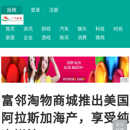
投稿
登录
|
注册
首页
资讯
财经
汽车
娱乐
科技
时尚
家居
企业
游戏
商讯
消费
微商
广告
富邻淘物商城推出美国
阿拉斯加海产，享受纯