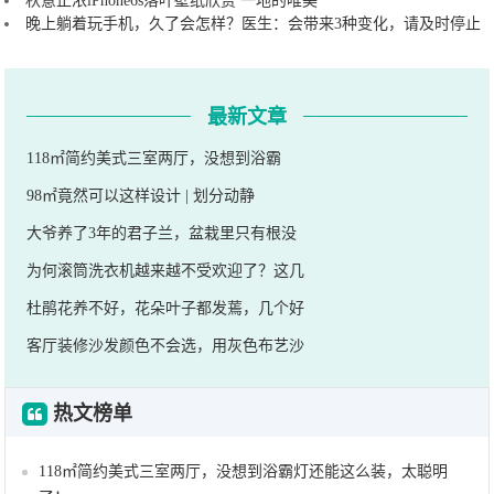
秋意正浓iPhone6s落叶壁纸欣赏 一地的唯美
晚上躺着玩手机，久了会怎样？医生：会带来3种变化，请及时停止
最新文章
118㎡简约美式三室两厅，没想到浴霸
98㎡竟然可以这样设计 | 划分动静
大爷养了3年的君子兰，盆栽里只有根没
为何滚筒洗衣机越来越不受欢迎了？这几
杜鹃花养不好，花朵叶子都发蔫，几个好
客厅装修沙发颜色不会选，用灰色布艺沙
热文榜单
118㎡简约美式三室两厅，没想到浴霸灯还能这么装，太聪明