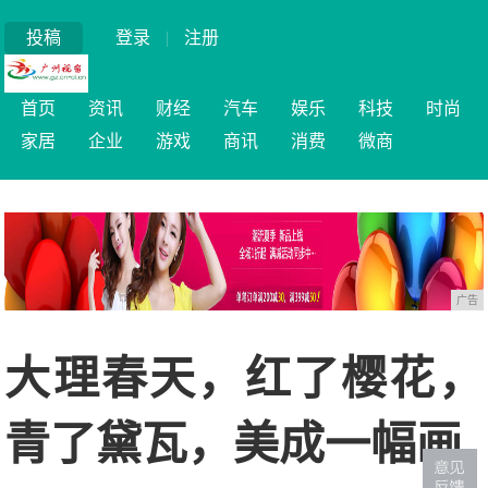
投稿
登录
|
注册
首页
资讯
财经
汽车
娱乐
科技
时尚
家居
企业
游戏
商讯
消费
微商
广告
大理春天，红了樱花，
青了黛瓦，美成一幅画