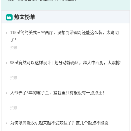
热文榜单
118㎡简约美式三室两厅，没想到浴霸灯还能这么装，太聪明
了！
资讯
98㎡竟然可以这样设计 | 划分动静两区，超大中西厨，太震撼！
资讯
大爷养了3年的君子兰，盆栽里只有根没有一点点土！
资讯
为何滚筒洗衣机越来越不受欢迎了？这几个缺点不能忍