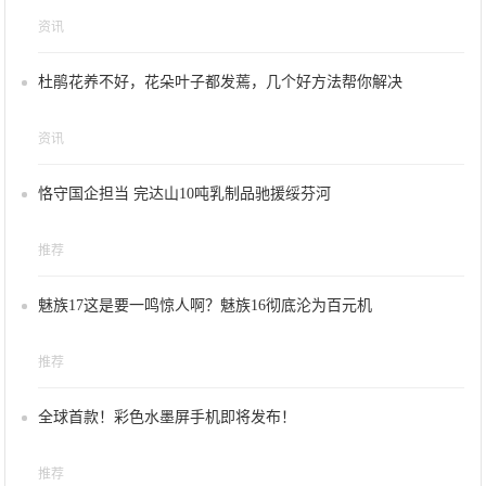
资讯
杜鹃花养不好，花朵叶子都发蔫，几个好方法帮你解决
资讯
恪守国企担当 完达山10吨乳制品驰援绥芬河
推荐
魅族17这是要一鸣惊人啊？魅族16彻底沦为百元机
推荐
全球首款！彩色水墨屏手机即将发布！
推荐